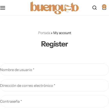
Política de cookies
0
mapa del sitio
Portada
»
My account
formulario de accesibilidad
Register
politica-de-privacidad
Accesibilidad
Nombre de usuario
*
Aviso Legal
Dirección de correo electrónico
*
Contraseña
*