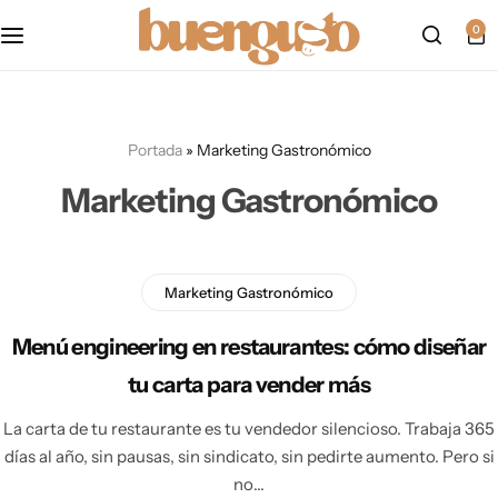
Política de cookies
0
mapa del sitio
Portada
»
Marketing Gastronómico
formulario de accesibilidad
Marketing Gastronómico
politica-de-privacidad
Accesibilidad
Marketing Gastronómico
Aviso Legal
Menú engineering en restaurantes: cómo diseñar
tu carta para vender más
La carta de tu restaurante es tu vendedor silencioso. Trabaja 365
días al año, sin pausas, sin sindicato, sin pedirte aumento. Pero si
no…