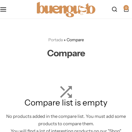
Política de cookies
0
mapa del sitio
Portada
»
Compare
formulario de accesibilidad
Compare
politica-de-privacidad
Accesibilidad
Aviso Legal
Compare list is empty
No products added in the compare list. You must add some
products to compare them.
You will find a lot of interesting products on our "Shop"