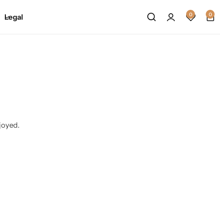
0
0
Legal
joyed.