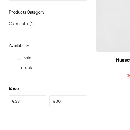
Products Category
Camiseta
1
Availability
On sale
Nuestr
In stock
2
Price
€
€