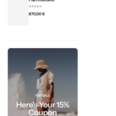
870,00
€