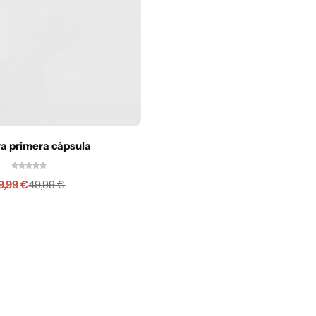
a primera cápsula
9,99
€
49,99
€