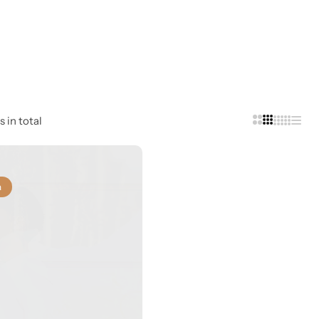
s in total
a