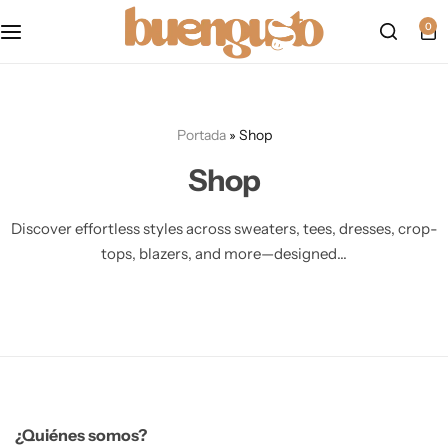
Política de cookies
0
mapa del sitio
Portada
»
Shop
formulario de accesibilidad
Shop
politica-de-privacidad
Discover effortless styles across sweaters, tees, dresses, crop-
Accesibilidad
tops, blazers, and more—designed...
Aviso Legal
¿Quiénes somos?