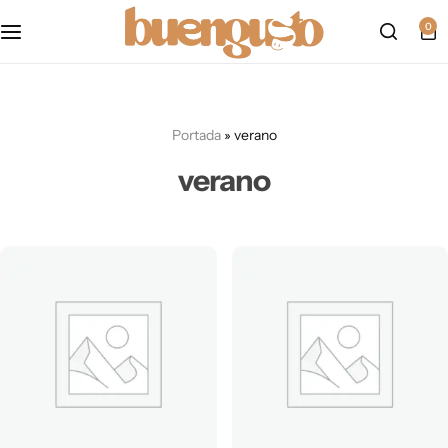
Política de cookies
0
mapa del sitio
Portada
»
verano
formulario de accesibilidad
verano
politica-de-privacidad
Accesibilidad
Aviso Legal